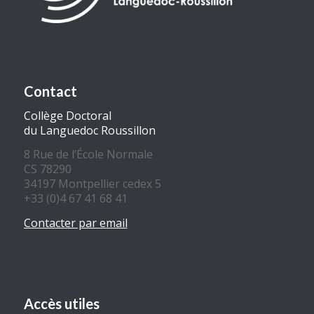
Contact
Collège Doctoral
du Languedoc Roussillon
8 Rue de l’École Normale
CS 78290
34197 Montpellier cedex 5
+33 (0)4 67 41 68 41
Contacter par email
Accès utiles