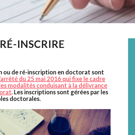
E RÉ-INSCRIRE
n ou de ré-inscription en doctorat sont
 l’arrêté du 25 mai 2016
qui fixe le cadre
les modalités conduisant à la délivrance
torat
. Les inscriptions sont gérées par les
les doctorales.