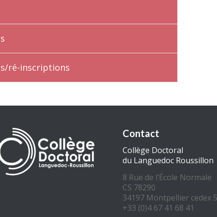
ns
s/ré-inscriptions
Contact
Collège Doctoral
du Languedoc Roussillon
8 Rue de l’École Normale
CS 78290
34197 Montpellier cedex 
+33 (0)4 67 41 68 41