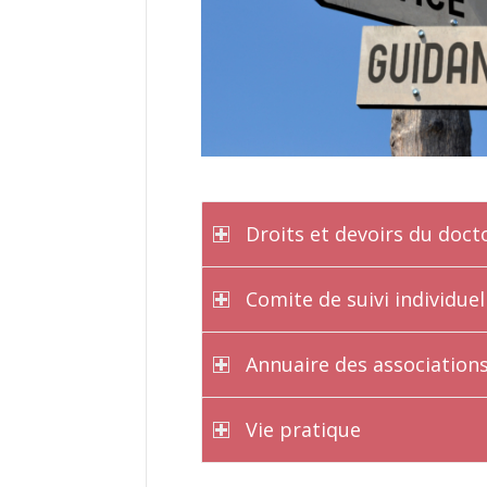
Droits et devoirs du doct
Comite de suivi individuel 
Annuaire des association
Vie pratique