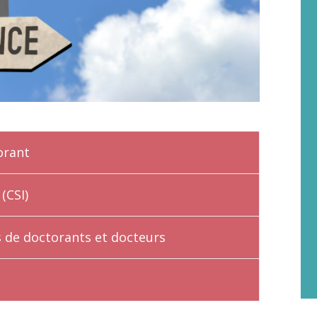
orant
(CSI)
s de doctorants et docteurs