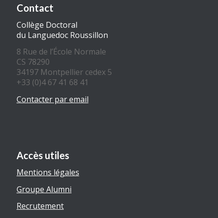
Contact
Collège Doctoral
du Languedoc Roussillon
8 Rue de l’École Normale
CS 78290
34197 Montpellier cedex 5
+33 (0)4 67 41 68 41
Contacter par email
Accès utiles
Mentions légales
Groupe Alumni
Recrutement