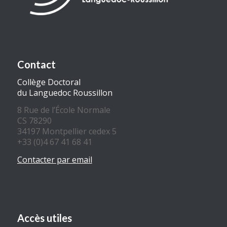
Contact
Collège Doctoral
du Languedoc Roussillon
8 Rue de l’École Normale
CS 78290
34197 Montpellier cedex 5
+33 (0)4 67 41 68 41
Contacter par email
Accès utiles