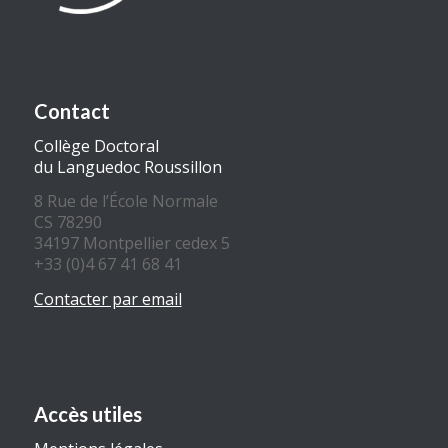
Contact
Collège Doctoral
du Languedoc Roussillon
8 Rue de l’École Normale
CS 78290
34197 Montpellier cedex 5
+33 (0)4 67 41 68 41
Contacter par email
Accès utiles