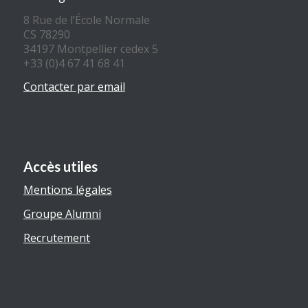
8 Rue de l’École Normale
CS 78290
34197 Montpellier cedex 5
+33 (0)4 67 41 68 41
Contacter par email
Accès utiles
Mentions légales
Groupe Alumni
Recrutement