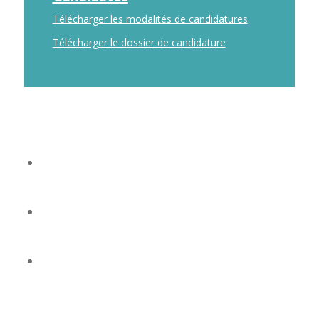
Télécharger les modalités de candidatures
Télécharger le dossier de candidature
Ne sont pas éligibles :
Les mobilités effectuées au cours des 6
derniers mois de thèse ou pendant une
période de césure.
Les candidatures n’étant pas soutenues
financièrement par les Unités de Recherche de
rattachement des doctorants.
A noter que l’auto-financement par les
doctorants est également exclu.