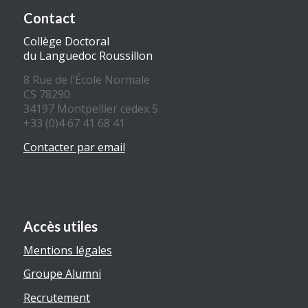
Contact
Collège Doctoral
du Languedoc Roussillon
8 Rue de l’École Normale
CS 78290
34197 Montpellier cedex 5
+33 (0)4 67 41 68 41
Contacter par email
Accès utiles
Mentions légales
Groupe Alumni
Recrutement