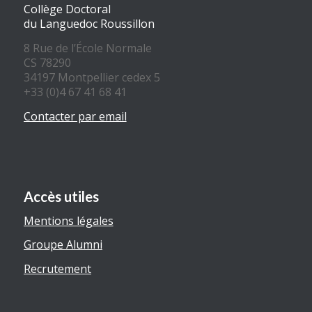
Collège Doctoral
du Languedoc Roussillon
8 Rue de l’École Normale
CS 78290
34197 Montpellier cedex 5
+33 (0)4 67 41 68 41
Contacter par email
Accès utiles
Mentions légales
Groupe Alumni
Recrutement