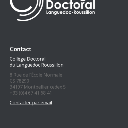
Contact
Collège Doctoral
du Languedoc Roussillon
8 Rue de l’École Normale
CS 78290
34197 Montpellier cedex 5
+33 (0)4 67 41 68 41
Contacter par email