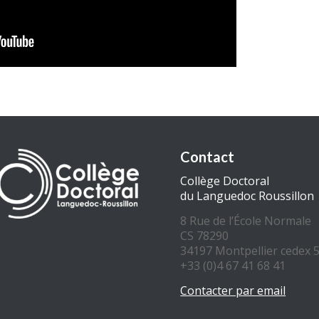
Contact
Collège Doctoral
du Languedoc Roussillon
8 Rue de l’École Normale
CS 78290
34197 Montpellier cedex 
+33 (0)4 67 41 68 41
Contacter par email