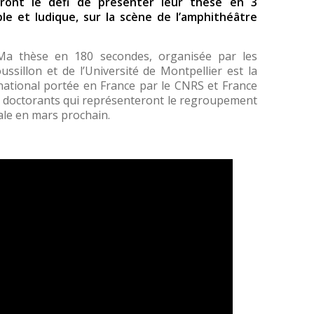
veront le défi de présenter leur thèse en 3
e et ludique, sur la scène de l’amphithéâtre
 Ma thèse en 180 secondes, organisée par les
sillon et de l’Université de Montpellier est la
ational portée en France par le CNRS et France
s 2 doctorants qui représenteront le regroupement
ale en mars prochain.