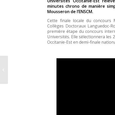
Universités Occitanie-Est relè
minutes chrono de manière simpl
Mousseron de l’ENSCM.
Cette finale locale du concours
Collèges Doctoraux Languedoc-Rous
première étape du concours intern
Universités. Elle sélectionnera le
Occitanie-Est en demi-finale nation
À la rencontre de…
Laure Bouet,
doctorante à
l’Université de...