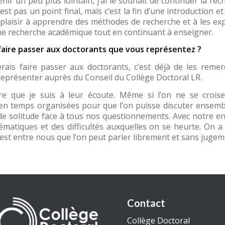
nir un peu plus lointain, j’ai le souhait de continuer la rech
t pas un point final, mais c’est la fin d’une introduction et
ends plaisir à apprendre des méthodes de recherche et à les ex
une recherche académique tout en continuant à enseigner.
aire passer aux doctorants que vous représentez ?
is faire passer aux doctorants, c’est déjà de les remerc
eprésenter auprès du Conseil du Collège Doctoral LR.
dire que je suis à leur écoute. Même si l’on ne se crois
en temps organisées pour que l’on puisse discuter ensembl
e solitude face à tous nos questionnements. Avec notre ent
ématiques et des difficultés auxquelles on se heurte. On 
 est entre nous que l’on peut parler librement et sans jugeme
Contact
Collège Doctoral