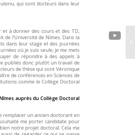
outenu, qui sont docteurs dans leur
er et à donner des cours et des TD,
it de l’Université de Nîmes. Dans la
nts dans leur stage et des journées
ournées où je suis seule, je me mets
essayer de répondre à des appels à
e publiés donc plutôt un travail de
irecteurs de thèse qui sont Véronique
aître de conférences en Sciences de
titutions comme le Collège Doctoral
 Nîmes auprès du Collège Doctoral
 de remplacer un ancien doctorant en
 souhaité me porter candidate pour
bien notre projet doctoral. Cela me
aussi de regarder ce qui se passe