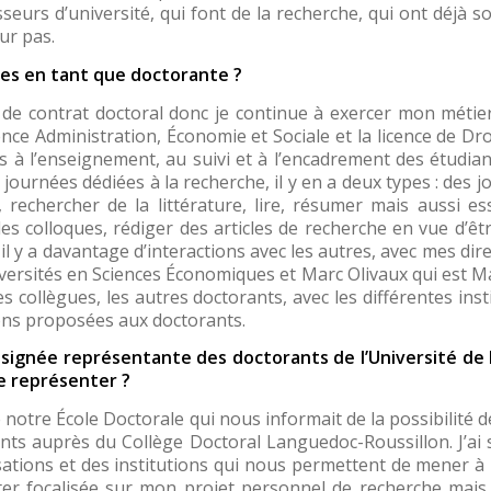
seurs d’université, qui font de la recherche, qui ont déjà s
eur pas.
es en tant que doctorante ?
s de contrat doctoral donc je continue à exercer mon méti
ce Administration, Économie et Sociale et la licence de Dro
s à l’enseignement, au suivi et à l’encadrement des étudia
 journées dédiées à la recherche, il y en a deux types : des j
s, rechercher de la littérature, lire, résumer mais aussi 
s colloques, rédiger des articles de recherche en vue d’êtr
ù il y a davantage d’interactions avec les autres, avec mes d
versités en Sciences Économiques et Marc Olivaux qui est M
 collègues, les autres doctorants, avec les différentes ins
ons proposées aux doctorants.
ésignée représentante des doctorants de l’Université de
le représenter ?
de notre École Doctorale qui nous informait de la possibilité
nts auprès du Collège Doctoral Languedoc-Roussillon. J’ai
sations et des institutions qui nous permettent de mener à 
ter focalisée sur mon projet personnel de recherche mais 