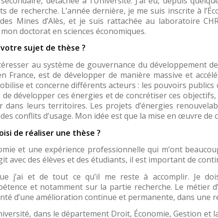
secondaire, détachée à l’Université. J’ai eu, depuis quelq
ets de recherche. L’année dernière, je me suis inscrite à l’É
 des Mines d’Alès, et je suis rattachée au laboratoire CHR
 mon doctorat en sciences économiques.
 votre sujet de thèse ?
intéresser au système de gouvernance du développement des
 en France, est de développer de manière massive et accélé
bilise et concerne différents acteurs : les pouvoirs publics c
 de développer ces énergies et de concrétiser ces objectifs, 
r dans leurs territoires. Les projets d’énergies renouvel
s conflits d’usage. Mon idée est que la mise en œuvre de cet
isi de réaliser une thèse ?
onomie et une expérience professionnelle qui m’ont beaucou
git avec des élèves et des étudiants, il est important de con
ue j’ai et de tout ce qu’il me reste à accomplir. Je doi
tence et notamment sur la partie recherche. Le métier d’
onté d’une amélioration continue et permanente, dans une r
l’Université, dans le département Droit, Économie, Gestion et