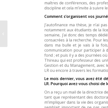
maîtres de conférences, des profes
discipline et cela m’invite à suivre l
Comment s’organisent vos journé
J’autofinance ma thèse, je n’ai pa
Unimes : Prix des
notamment aux étudiants de la licen
lycéens MT180 et
semaine, j’ai donc des temps dédié
journée des femmes
consacrées à la recherche. Pour les
et filles de scienc...
dans ma bulle et je vais à la foi
communication pour participer à de
fond ; et puis il y a des journées o
Thireau qui est professeur des uni
Gestion et du Management, avec les
LR ou encore à travers les formati
Le mois dernier, vous avez été d
LR. Pourquoi avez-vous choisi de 
On a reçu un mail de la directrice 
tant que représentant des doctora
m’impliquer dans la vie des organi
semblait important de ne pas res