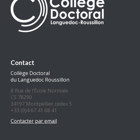
Contact
Collège Doctoral
du Languedoc Roussillon
8 Rue de l’École Normale
CS 78290
34197 Montpellier cedex 5
+33 (0)4 67 41 68 41
Contacter par email